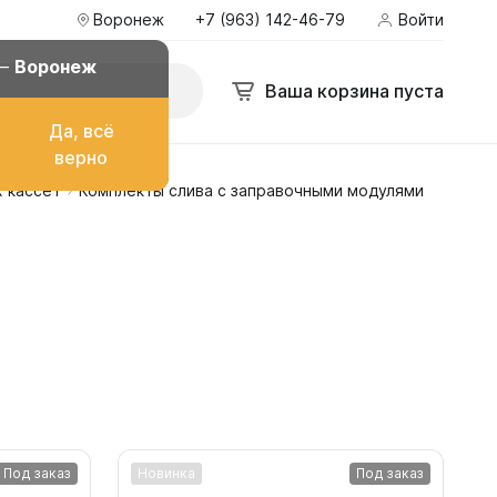
Воронеж
+7 (963) 142-46-79
Войти
оронеж
+7 (963) 142-46-79
Войти
bakgarant@mail.ru
 —
Воронеж
Поиск
Ваша корзина пуста
Ваша корзина пуста
Да, всё
ё
верно
 кассет
Комплекты слива с заправочными модулями
о топлива
ом
их
Под заказ
Новинка
Под заказ