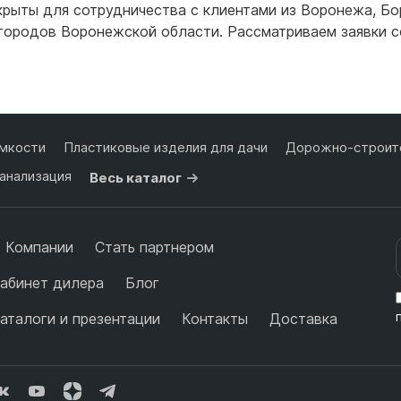
рыты для сотрудничества с клиентами из
Воронежа
,
Бо
для воды 60 литров
 городов Воронежской области. Рассматриваем заявки с
для воды 50 литров
Подробнее
Подробнее
мкости
Пластиковые изделия для дачи
Дорожно-строите
анализация
Весь каталог
 Компании
Стать партнером
абинет дилера
Блог
аталоги и презентации
Контакты
Доставка