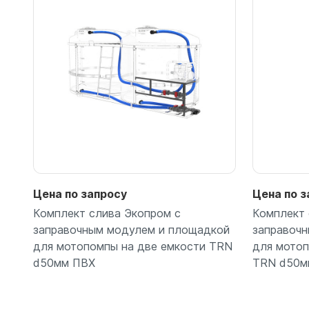
Емкости 
Емкости 
Емкости 
Емкости 
Емкости 
Емкости 
Емкости 
Емкости 
Емкости 
Емкости 
Цена по запросу
Цена по з
Емкости 
Комплект слива Экопром с
Комплект 
Емкости 
заправочным модулем и площадкой
заправоч
Емкости 
для мотопомпы на две емкости TRN
для мотоп
Емкости 
d50мм ПВХ
TRN d50м
Емкости 
Емкости 