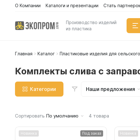
О Компании
Каталоги и презентации
Стать партнеро
Каталог
Производство изделий
из пластика
Главная
Каталог
Пластиковые изделия для сельского
Емкости
Вертикал
Комплекты слива с запра
Горизонт
Прямоуго
Категории
Наши предложения
Емкости 
Емкости 
Емкости 
Сортировать
По умолчанию
4
товара
Емкости 
Емкости 
Новинка
Под заказ
Новинка
Емкости 