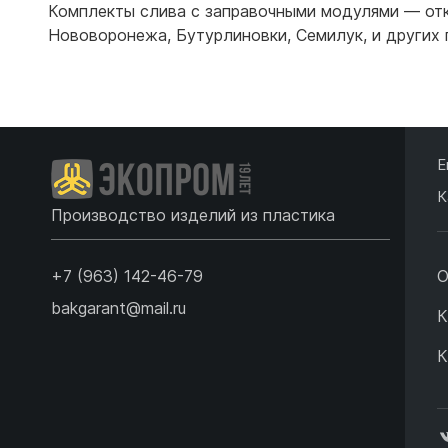
Комплекты слива с заправочными модулями — отк
Емкости 
Нововоронежа
,
Бутурлиновки
,
Семилук
,
и других
Емкости 
Подробнее
Е
К
Производство изделий из пластика
+7 (963) 142-46-79
О
bakgarant@mail.ru
К
К