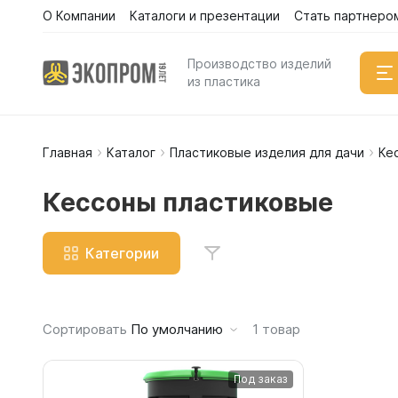
О Компании
Каталоги и презентации
Стать партнеро
Каталог
Производство изделий
из пластика
Главная
Каталог
Пластиковые изделия для дачи
Ке
Емкости
Вертикал
Кессоны пластиковые
Горизонт
Прямоуго
Категории
Емкости 
Емкости 
Емкости 
Сортировать
По умолчанию
1
товар
Емкости 
Емкости 
Под заказ
Емкости 