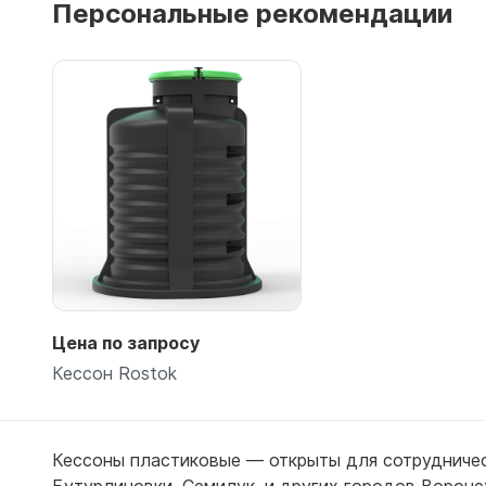
Персональные рекомендации
Емкости 
Емкости 
Подробнее
Цена по запросу
Кессон Rostok
Кессоны пластиковые — открыты для сотрудничес
Бутурлиновки
,
Семилук
,
и других городов Вороне