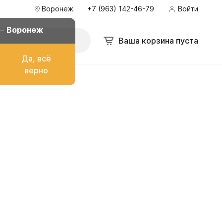
Воронеж
+7 (963) 142-46-79
Войти
оронеж
+7 (963) 142-46-79
Войти
bakgarant@mail.ru
 —
Воронеж
Поиск
Ваша корзина пуста
Ваша корзина пуста
Да, всё
ё
верно
о топлива
ом
их