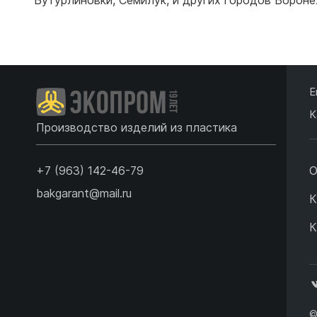
Подробнее
Е
К
Производство изделий из пластика
+7 (963) 142-46-79
О
bakgarant@mail.ru
К
К
©