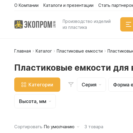
О Компании
Каталоги и презентации
Стать партнеро
Каталог
Производство изделий
из пластика
Главная
Каталог
Пластиковые емкости
Пластиковы
Емкости
Вертикал
Пластиковые емкости для 
Горизонт
Прямоуго
Категории
Серия
Форма 
Емкости 
Емкости 
Высота, мм
Емкости 
Емкости 
Емкости 
Сортировать
По умолчанию
3
товара
Емкости 