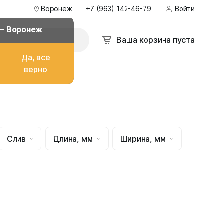
Воронеж
+7 (963) 142-46-79
Войти
оронеж
+7 (963) 142-46-79
Войти
bakgarant@mail.ru
 —
Воронеж
Поиск
Ваша корзина пуста
Ваша корзина пуста
Да, всё
ё
верно
о топлива
Слив
Длина, мм
Ширина, мм
ом
их