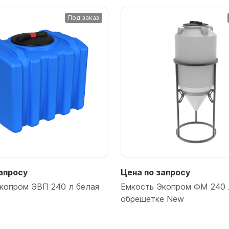
для воды 4500 литров
ЦКТ для ферментации
Под заказ
для воды 4000 литров
для воды 3000 литров
для воды 2500 литров
для воды 2000 литров
для воды 1500 литров
для воды 1000 литров
для воды 750 литров
для воды 600 литров
для воды 500 литров
для воды 400 литров
для воды 300 литров
апросу
Цена по запросу
для воды 240 литров
копром ЭВП 240 л белая
Емкость Экопром ФМ 240 
для воды 200 литров
обрешетке New
для воды 100 литров
для воды 75 литров