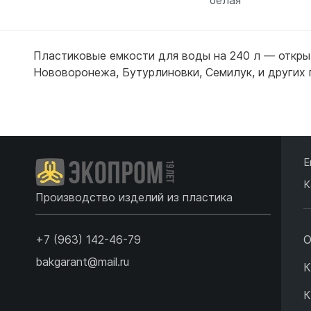
Пластиковые емкости для воды на 240 л — откры
Нововоронежа
,
Бутурлиновки
,
Семилук
,
и других
Подробнее
Подробн
Е
К
Производство изделий из пластика
+7 (963) 142-46-79
О
bakgarant@mail.ru
К
К